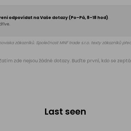
aveni odpovídat na Vaše dotazy (Po–Pá, 8–18 hod)
.
říve.
oviska zákazníků. Společnost MNF trade s.r.o. texty zákazníků př
Zatím zde nejsou žádné dotazy. Buďte první, kdo se zeptá
Last seen