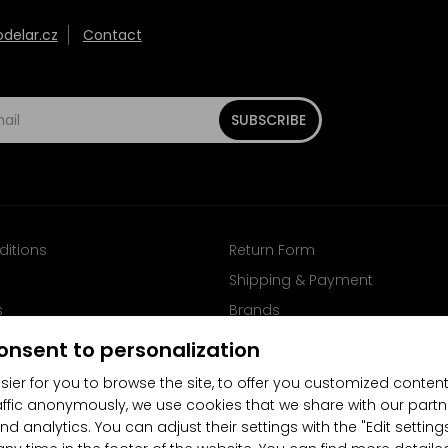
elar.cz
Contact
SUBSCRIBE
ditions
Return Form
Shipping & Payment
s
Brands
Follow us on Facebook
onsent to personalization
sier for you to browse the site, to offer you customized content
affic anonymously, we use cookies that we share with our partn
nd analytics. You can adjust their settings with the "Edit settin