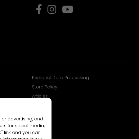
Personal Data Processing
Store Policy
Articles
 or advertising, and
ers for social media,
gs" link and you can