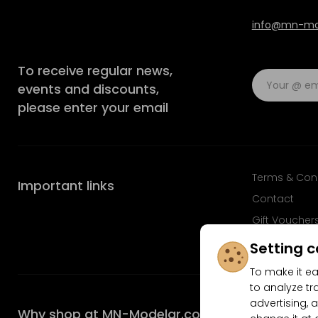
info@mn-mod
To receive regular news,
events and discounts,
please enter your email
Terms & Con
Important links
Contact
Gift Voucher
FAQ
Setting c
To make it ea
to analyze tr
advertising, a
Why shop at MN-Modelar.com