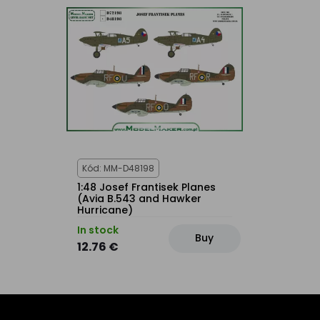
Kód: MM-D48198
1:48 Josef Frantisek Planes
(Avia B.543 and Hawker
Hurricane)
In stock
Buy
12.76 €