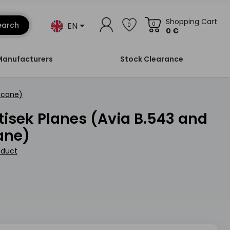
Shopping Cart
EN
earch
0
0
0 €
Manufacturers
Stock Clearance
ricane)
ane)
oduct