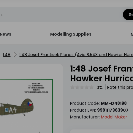
S
News
Modelling Supplies
1:48
1:48 Josef Frantisek Planes (Avia B.543 and Hawker Hur
1:48 Josef Frantisek Planes (Avia B.543 and
Hawker Hurric
Rate this pr
0%
Product Code:
MM-D48198
Product EAN:
9991117363907
Manufacturer:
Model Maker