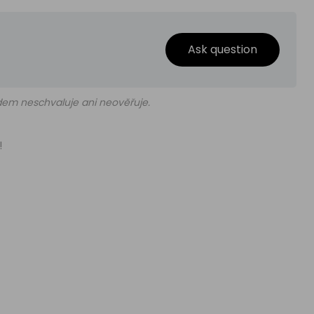
Ask question
edem neschvaluje ani neověřuje.
!