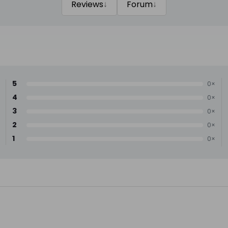
↓
↓
Reviews
Forum
5
0×
4
0×
3
0×
2
0×
1
0×