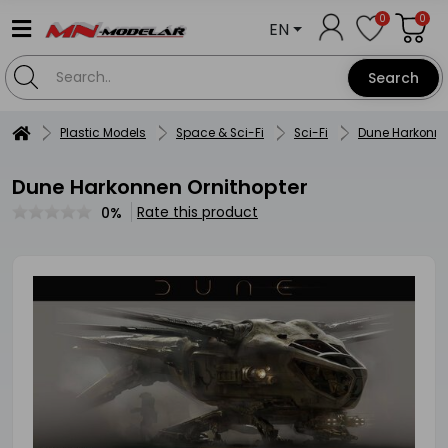
0
0
EN
Search
Plastic Models
Space & Sci-Fi
Sci-Fi
Dune Harkonne
Dune Harkonnen Ornithopter
Rate this product
0%