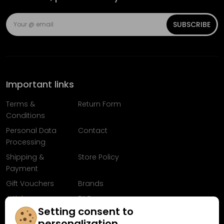
SUBSCRIBE
Important links
Terms &
Return Form
Conditions
Personal Data
Contact
Processing
Shipping &
Store Policy
Payment
Gift Vouchers
Brands
Articles
FAQ
Setting consent to
Follow us on
personalization