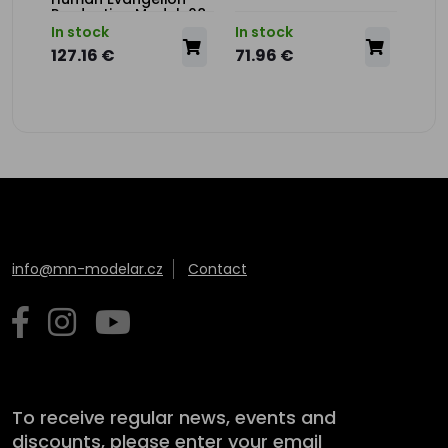
Production Model-08γ
(Multi-Color Edition)
In stock
In stock
In s
127.16 €
71.96 €
71.
info@mn-modelar.cz
Contact
To receive regular news, events and
discounts, please enter your email