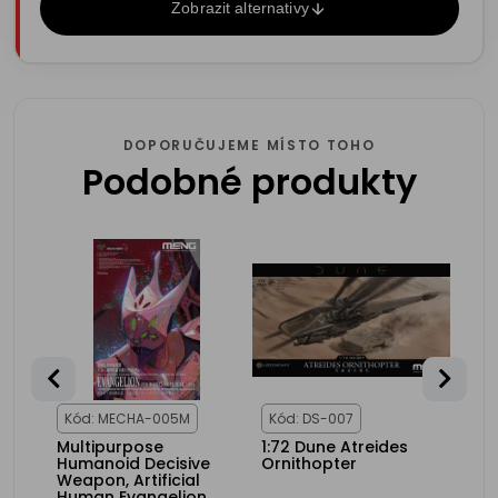
Zobrazit alternativy
DOPORUČUJEME MÍSTO TOHO
Podobné produkty
25%
NCE
Kód: MECHA-005M
Kód: DS-007
Kód
02
Multipurpose
1:72 Dune Atreides
1:7
Humanoid Decisive
Ornithopter
Orn
Weapon, Artificial
Human Evangelion