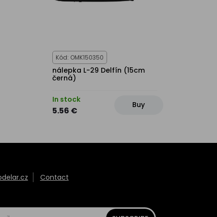
Kód: OMK150350
nálepka L-29 Delfín (15cm
černá)
In stock
Buy
5.56 €
elar.cz
Contact