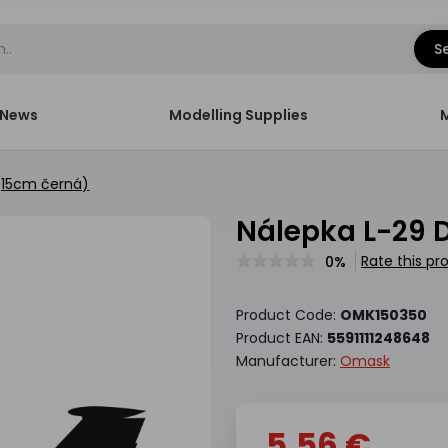
S
News
Modelling Supplies
 (15cm černá)
nálepka L-29 
Rate this pr
0%
Product Code:
OMK150350
Product EAN:
5591111248648
Manufacturer:
Omask
5.56 €