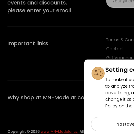
events and discounts,
please enter your email
Terms & Con
Important links
Contact
Gift Voucher
FAQ
Setting c
To make it ea
to analyze tr
advertising, a
Why shop at MN-Modelar.com
change it at 
Policy on the
4.9/5
Nastave
Copyright © 2026
www.MN-Modelar.cz
. All rights reserved.