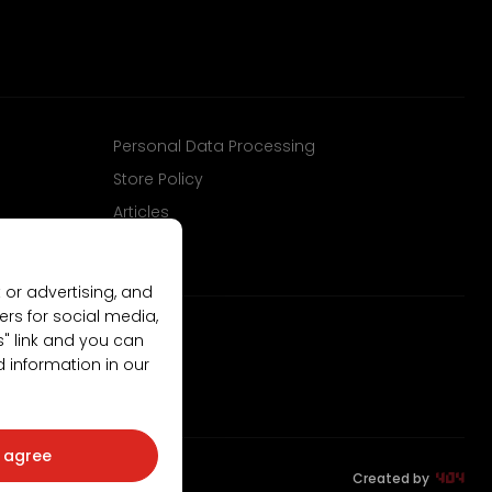
Personal Data Processing
Store Policy
Articles
 or advertising, and
ers for social media,
gs" link and you can
d information in our
I agree
Created by