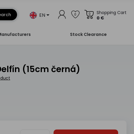
Shopping Cart
EN
earch
0
0
0 €
Manufacturers
Stock Clearance
Delfín (15cm černá)
oduct