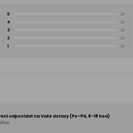
5
0×
4
0×
3
0×
2
0×
1
0×
aveni odpovídat na Vaše dotazy (Po–Pá, 8–18 hod)
.
říve.