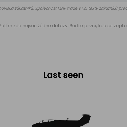
oviska zákazníků. Společnost MNF trade s.r.o. texty zákazníků př
Zatím zde nejsou žádné dotazy. Buďte první, kdo se zeptá
Last seen