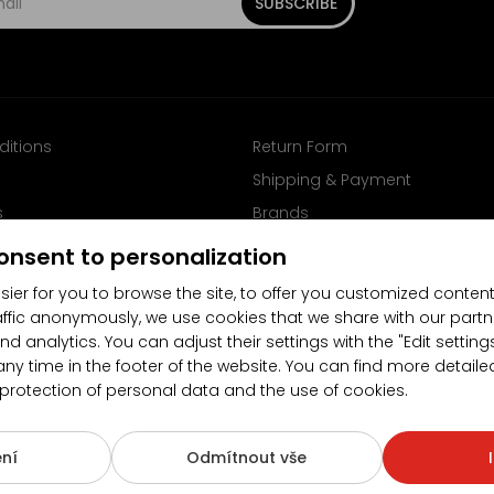
SUBSCRIBE
ditions
Return Form
Shipping & Payment
s
Brands
Follow us on Facebook
onsent to personalization
sier for you to browse the site, to offer you customized content
affic anonymously, we use cookies that we share with our partn
nd analytics. You can adjust their settings with the "Edit settin
any time in the footer of the website. You can find more detaile
 protection of personal data and the use of cookies.
4.5/5
(10481x)
(189x)
ní
Odmítnout vše