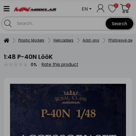
0
0
EN
Search
Plastic Models
Helicopters
Add-ons
Přístrojové des
1:48 P-40N LööK
Rate this product
0%