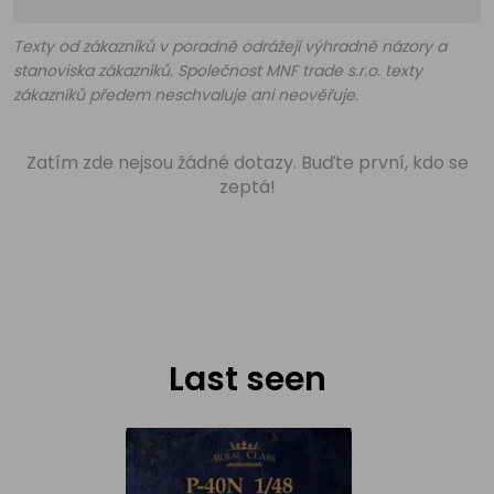
Texty od zákazníků v poradně odrážejí výhradně názory a
stanoviska zákazníků. Společnost MNF trade s.r.o. texty
zákazníků předem neschvaluje ani neověřuje.
Zatím zde nejsou žádné dotazy. Buďte první, kdo se
zeptá!
Last seen