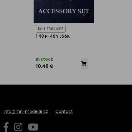
Kód: ED644316
1:48 P-40N LööK
In stock
10.40 €
info@mn-modelar.cz
Contact