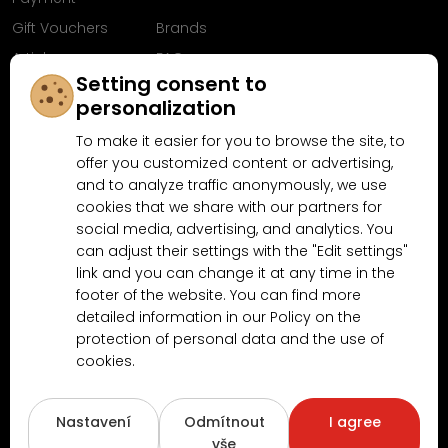
Gift Vouchers
Brands
Articles
FAQ
Setting consent to
Follow us on
personalization
Facebook
To make it easier for you to browse the site, to
offer you customized content or advertising,
and to analyze traffic anonymously, we use
cookies that we share with our partners for
Why shop at MN-Modelar.com
social media, advertising, and analytics. You
can adjust their settings with the "Edit settings"
link and you can change it at any time in the
4.9/5
4.5/5
footer of the website. You can find more
(10481x)
(189x)
detailed information in our Policy on the
protection of personal data and the use of
cookies.
Nastavení
Odmítnout
I agree
vše
Copyright © 2026
www.MN-Modelar.cz
. All rights reserved.