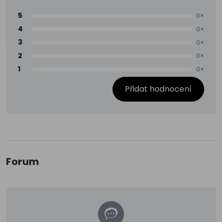
5
0×
4
0×
3
0×
2
0×
1
0×
Přidat hodnocení
Forum