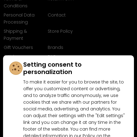
Conditions
Personal Data
Contact
Processing
Shipping &
Store Policy
Payment
Gift Vouchers
Brands
Articles
FAQ
Setting consent to
Follow us on
personalization
Facebook
To make it easier for you to browse the site, to
offer you customized content or advertising,
and to analyze traffic anonymously, we use
cookies that we share with our partners for
Why shop at MN-Modelar.com
social media, advertising, and analytics. You
can adjust their settings with the "Edit settings"
link and you can change it at any time in the
4.9/5
footer of the website. You can find more
4.5/5
(10481x)
(189x)
detailed information in our Policy on the