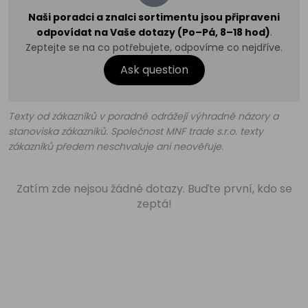
Naši poradci a znalci sortimentu jsou připraveni
odpovídat na Vaše dotazy (Po–Pá, 8–18 hod)
.
Zeptejte se na co potřebujete, odpovíme co nejdříve.
Ask question
Texty od zákazníků v poradně odrážejí výhradně názory a
stanoviska zákazníků. Společnost MNF trade s.r.o. texty
zákazníků předem neschvaluje ani neověřuje.
Zatím zde nejsou žádné dotazy. Buďte první, kdo se
zeptá!