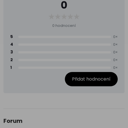
0
0 hodnocení
5
0×
4
0×
3
0×
2
0×
1
0×
Přidat hodnocení
Forum