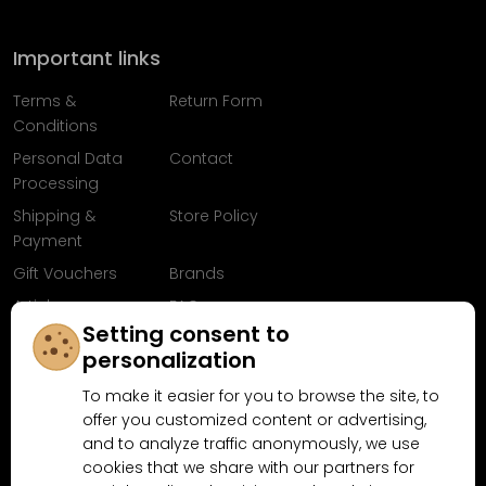
Important links
Terms &
Return Form
Conditions
Personal Data
Contact
Processing
Shipping &
Store Policy
Payment
Gift Vouchers
Brands
Articles
FAQ
Setting consent to
Follow us on
personalization
Facebook
To make it easier for you to browse the site, to
offer you customized content or advertising,
and to analyze traffic anonymously, we use
cookies that we share with our partners for
Why shop at MN-Modelar.com