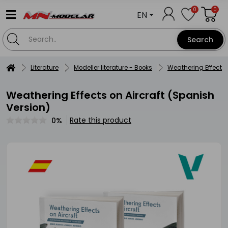
0
0
EN
Search
Literature
Modeller literature - Books
Weathering Effects 
Weathering Effects on Aircraft (Spanish
Version)
Rate this product
0%