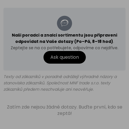
Naši poradci a znalci sortimentu jsou připraveni
odpovídat na Vaše dotazy (Po–Pá, 8–18 hod)
.
Zeptejte se na co potřebujete, odpovíme co nejdříve.
Ask question
Texty od zákazníků v poradně odrážejí výhradně názory a
stanoviska zákazníků. Společnost MNF trade s.r.o. texty
zákazníků předem neschvaluje ani neověřuje.
Zatím zde nejsou žádné dotazy. Buďte první, kdo se
zeptá!