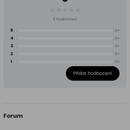
0 hodnocení
5
0×
4
0×
3
0×
2
0×
1
0×
Přidat hodnocení
Forum