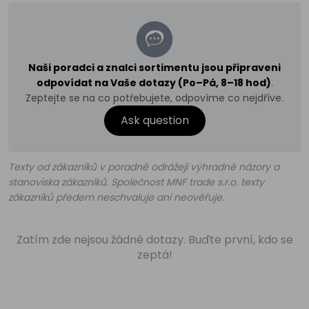
Naši poradci a znalci sortimentu jsou připraveni
odpovídat na Vaše dotazy (Po–Pá, 8–18 hod)
.
Zeptejte se na co potřebujete, odpovíme co nejdříve.
Ask question
Texty od zákazníků v poradně odrážejí výhradně názory a
stanoviska zákazníků. Společnost MNF trade s.r.o. texty
zákazníků předem neschvaluje ani neověřuje.
Zatím zde nejsou žádné dotazy. Buďte první, kdo se
zeptá!