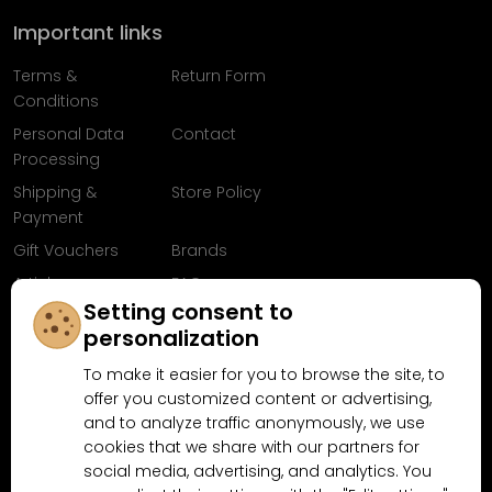
Important links
Terms &
Return Form
Conditions
Personal Data
Contact
Processing
Shipping &
Store Policy
Payment
Gift Vouchers
Brands
Articles
FAQ
Setting consent to
Follow us on
personalization
Facebook
To make it easier for you to browse the site, to
offer you customized content or advertising,
and to analyze traffic anonymously, we use
cookies that we share with our partners for
Why shop at MN-Modelar.com
social media, advertising, and analytics. You