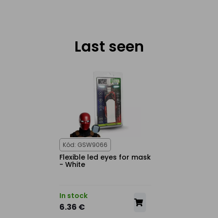
Last seen
Kód: GSW9066
Flexible led eyes for mask
- White
In stock
6.36 €