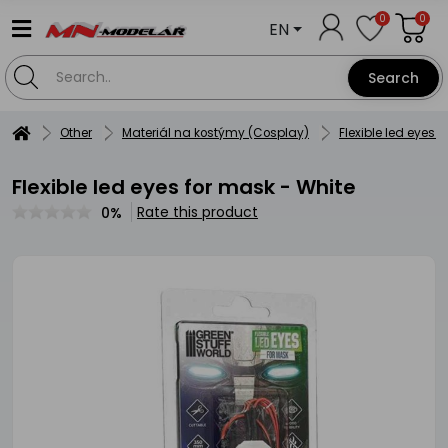
0
0
EN
Search
Other
Materiál na kostýmy (Cosplay)
Flexible led eyes 
Flexible led eyes for mask - White
Rate this product
0%