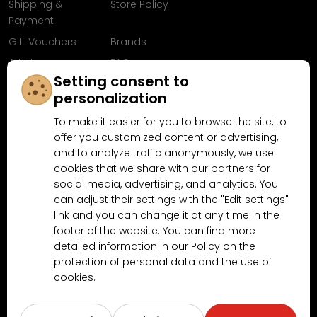
Shipping &
Store Policy
Payment
Gift Vouchers
Brands
Articles
FAQ
Setting consent to
Follow us on
personalization
Facebook
To make it easier for you to browse the site, to
offer you customized content or advertising,
and to analyze traffic anonymously, we use
cookies that we share with our partners for
Why shop at MN-Modelar.com
social media, advertising, and analytics. You
can adjust their settings with the "Edit settings"
link and you can change it at any time in the
4.9/5
4.5/5
footer of the website. You can find more
(10481x)
(189x)
detailed information in our Policy on the
protection of personal data and the use of
cookies.