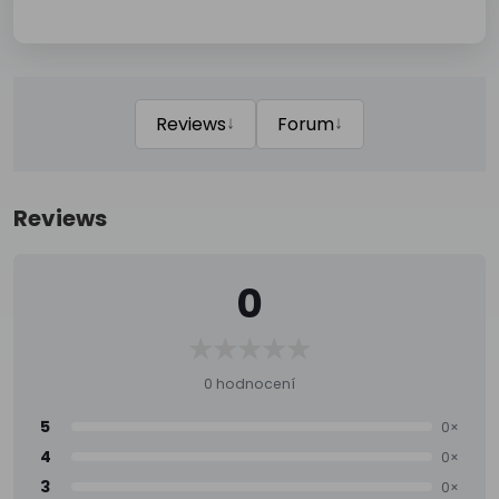
↓
↓
Reviews
Forum
Reviews
0
0 hodnocení
5
0×
4
0×
3
0×