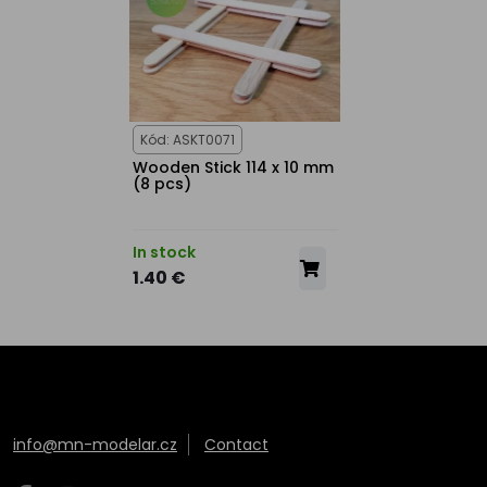
Kód: ASKT0071
Wooden Stick 114 x 10 mm
(8 pcs)
In stock
1.40 €
info@mn-modelar.cz
Contact