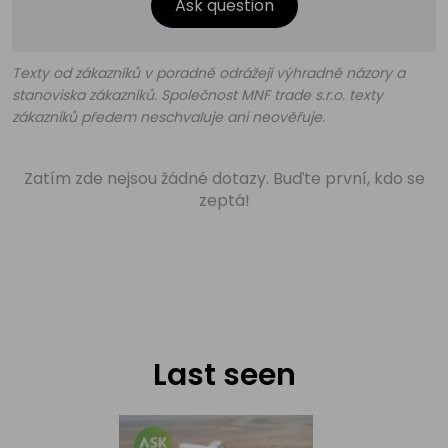
Ask question
Texty od zákazníků v poradně odrážejí výhradně názory a
stanoviska zákazníků. Společnost MNF trade s.r.o. texty
zákazníků předem neschvaluje ani neověřuje.
Zatím zde nejsou žádné dotazy. Buďte první, kdo se
zeptá!
Last seen