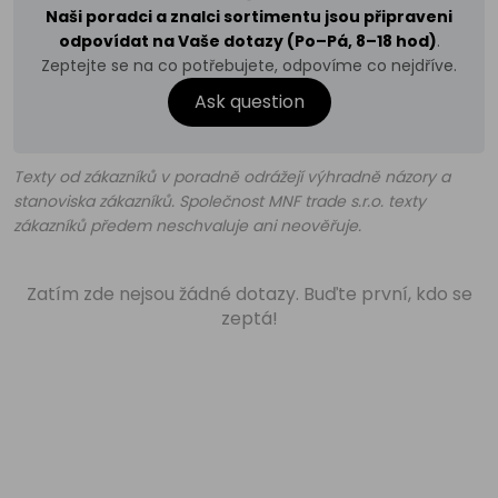
Naši poradci a znalci sortimentu jsou připraveni
odpovídat na Vaše dotazy (Po–Pá, 8–18 hod)
.
Zeptejte se na co potřebujete, odpovíme co nejdříve.
Ask question
Texty od zákazníků v poradně odrážejí výhradně názory a
stanoviska zákazníků. Společnost MNF trade s.r.o. texty
zákazníků předem neschvaluje ani neověřuje.
Zatím zde nejsou žádné dotazy. Buďte první, kdo se
zeptá!