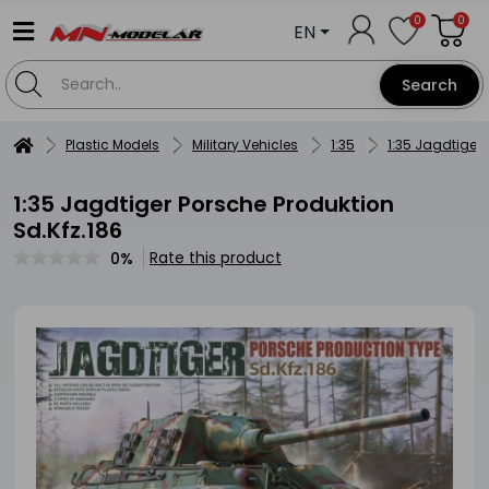
0
0
EN
Search
Plastic Models
Military Vehicles
1:35
1:35 Jagdtiger 
1:35 Jagdtiger Porsche Produktion
Sd.Kfz.186
Rate this product
0%