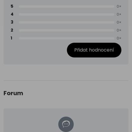
5
0×
4
0×
3
0×
2
0×
1
0×
Přidat hodnocení
Forum