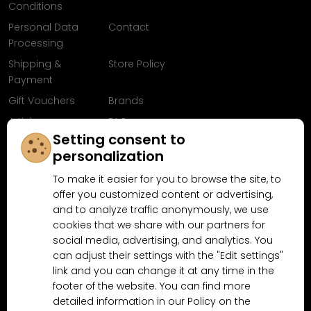
Conditions
Personal Data
Contact
Processing
Shipping &
Store Policy
Payment
Gift Vouchers
Brands
Articles
FAQ
Setting consent to
Follow us on
personalization
Facebook
To make it easier for you to browse the site, to
offer you customized content or advertising,
and to analyze traffic anonymously, we use
cookies that we share with our partners for
Why shop at MN-Modelar.com
social media, advertising, and analytics. You
can adjust their settings with the "Edit settings"
link and you can change it at any time in the
footer of the website. You can find more
4.9/5
4.5/5
(10481x)
(189x)
detailed information in our Policy on the