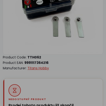
Product Code:
TTH062
Product EAN:
9991117364216
Manufacturer:
Titans Hobby
NEDOSTUPNÝ PRODUKT
Prodej tohoto produktu již skončil