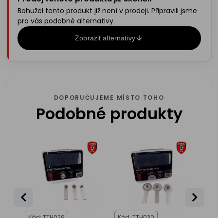
Bohužel tento produkt již není v prodeji. Připravili jsme
pro vás podobné alternativy.
Zobrazit alternativy
DOPORUČUJEME MÍSTO TOHO
Podobné produkty
Kód: TTH029
Kód: TTH030
Kód