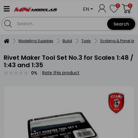
0
0
EN
Search
Modelling Supplies
Build
Tools
Scribing & Panel line
Rivet Maker Tool Set No.3 for Scales 1:48 /
1:43 and 1:35
Rate this product
0%